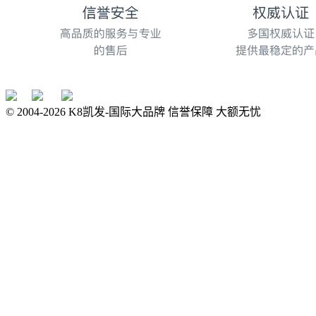
© 2004-
2026
K8凯发-国际大品牌 信誉保障 大额无忧