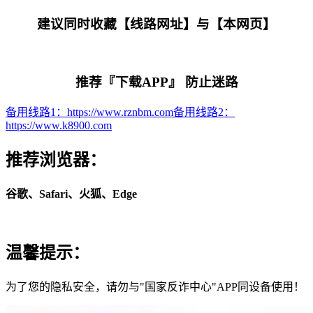
建议同时收藏【线路网址】与【本网页】
推荐『下载APP』 防止迷路
备用线路
1
：
https://www.rznbm.com
备用线路
2
：
https://www.k8900.com
推荐浏览器：
谷歌、Safari、火狐、Edge
温馨提示：
为了您的隐私安全，请勿与"国家反诈中心"APP同设备使用！