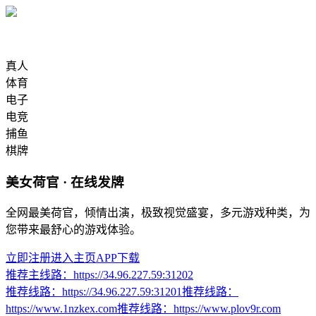
真人
体育
电子
电竞
捕鱼
棋牌
美女荷官 · 在线发牌
全网最美荷官，倾情出演，极致视觉盛宴，多元游戏种类，为
您带来最舒心的游戏体验。
立即注册
进入主页
APP下载
推荐主线路：
https://34.96.227.59:31202
推荐线路：
https://34.96.227.59:31201
推荐线路：
https://www.1nzkex.com
推荐线路：
https://www.plov9r.com