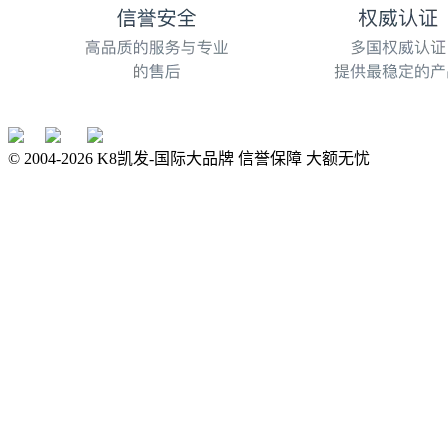
© 2004-
2026
K8凯发-国际大品牌 信誉保障 大额无忧