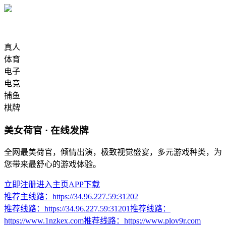
真人
体育
电子
电竞
捕鱼
棋牌
美女荷官 · 在线发牌
全网最美荷官，倾情出演，极致视觉盛宴，多元游戏种类，为
您带来最舒心的游戏体验。
立即注册
进入主页
APP下载
推荐主线路：
https://34.96.227.59:31202
推荐线路：
https://34.96.227.59:31201
推荐线路：
https://www.1nzkex.com
推荐线路：
https://www.plov9r.com