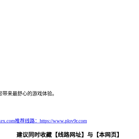
您带来最舒心的游戏体验。
kex.com
推荐线路：
https://www.plov9r.com
建议同时收藏【线路网址】与【本网页】