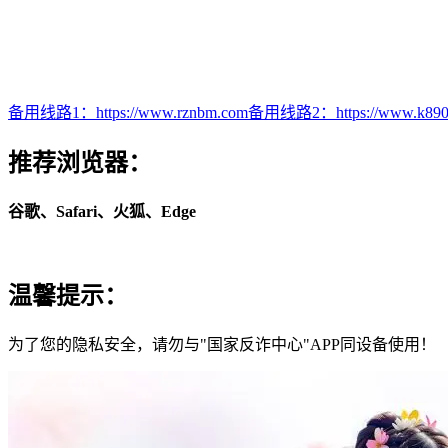
备用线路
1
：
https://www.rznbm.com
备用线路
2
：
https://www.k89
推荐浏览器：
谷歌、Safari、火狐、Edge
温馨提示：
为了您的隐私安全，请勿与"国家反诈中心"APP同设备使用！