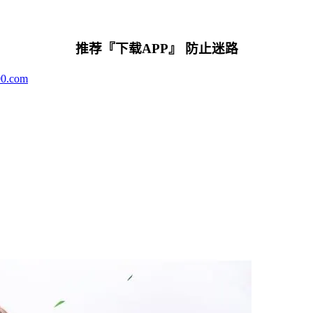
推荐『下载APP』 防止迷路
00.com