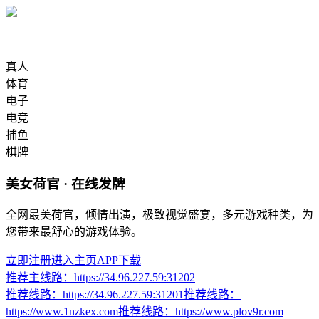
真人
体育
电子
电竞
捕鱼
棋牌
美女荷官 · 在线发牌
全网最美荷官，倾情出演，极致视觉盛宴，多元游戏种类，为
您带来最舒心的游戏体验。
立即注册
进入主页
APP下载
推荐主线路：
https://34.96.227.59:31202
推荐线路：
https://34.96.227.59:31201
推荐线路：
https://www.1nzkex.com
推荐线路：
https://www.plov9r.com