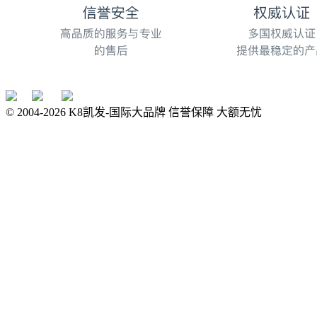
© 2004-
2026
K8凯发-国际大品牌 信誉保障 大额无忧