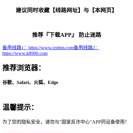
建议同时收藏【线路网址】与【本网页】
推荐『下载APP』 防止迷路
备用线路
1
：
https://www.rznbm.com
备用线路
2
：
https://www.k8900.com
推荐浏览器：
谷歌、Safari、火狐、Edge
温馨提示：
为了您的隐私安全，请勿与"国家反诈中心"APP同设备使用！