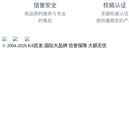
© 2004-
2026
K8凯发-国际大品牌 信誉保障 大额无忧