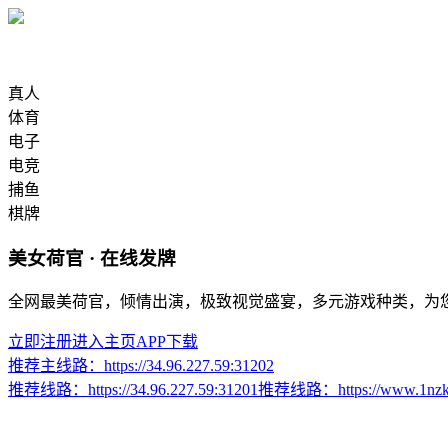
真人
体育
电子
电竞
捕鱼
棋牌
美女荷官 · 在线发牌
全网最美荷官，倾情出演，极致视觉盛宴，多元游戏种类，为
立即注册
进入主页
APP下载
推荐主线路：
https://34.96.227.59:31202
推荐线路：
https://34.96.227.59:31201
推荐线路：
https://www.1nz