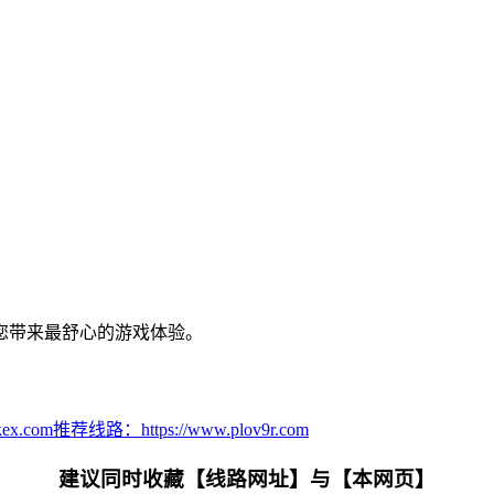
您带来最舒心的游戏体验。
kex.com
推荐线路：
https://www.plov9r.com
建议同时收藏【线路网址】与【本网页】