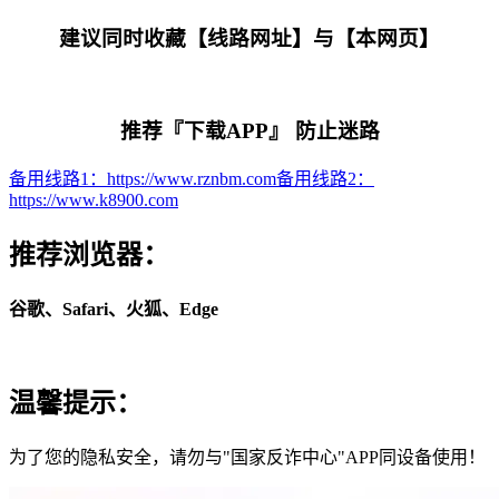
建议同时收藏【线路网址】与【本网页】
推荐『下载APP』 防止迷路
备用线路
1
：
https://www.rznbm.com
备用线路
2
：
https://www.k8900.com
推荐浏览器：
谷歌、Safari、火狐、Edge
温馨提示：
为了您的隐私安全，请勿与"国家反诈中心"APP同设备使用！