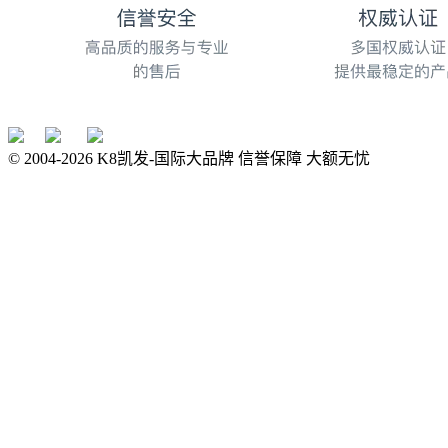
© 2004-
2026
K8凯发-国际大品牌 信誉保障 大额无忧