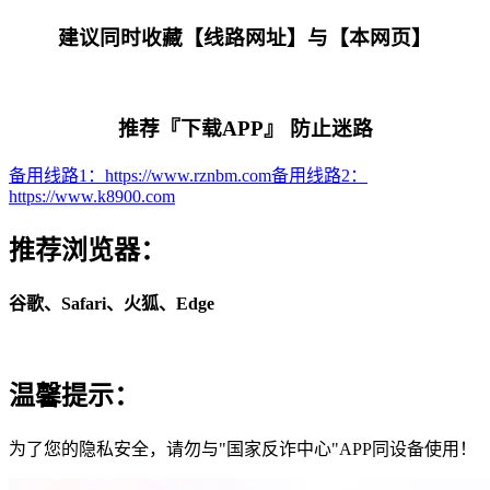
建议同时收藏【线路网址】与【本网页】
推荐『下载APP』 防止迷路
备用线路
1
：
https://www.rznbm.com
备用线路
2
：
https://www.k8900.com
推荐浏览器：
谷歌、Safari、火狐、Edge
温馨提示：
为了您的隐私安全，请勿与"国家反诈中心"APP同设备使用！