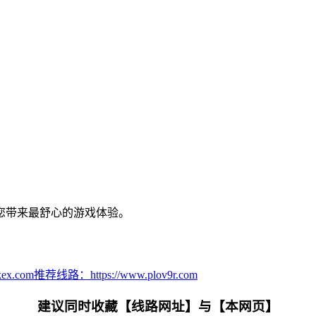
您带来最舒心的游戏体验。
kex.com
推荐线路：
https://www.plov9r.com
建议同时收藏【线路网址】与【本网页】