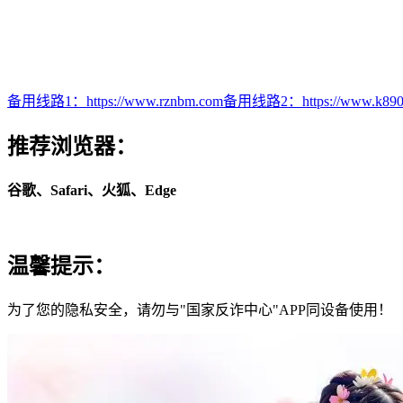
备用线路
1
：
https://www.rznbm.com
备用线路
2
：
https://www.k89
推荐浏览器：
谷歌、Safari、火狐、Edge
温馨提示：
为了您的隐私安全，请勿与"国家反诈中心"APP同设备使用！