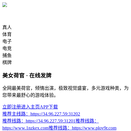
真人
体育
电子
电竞
捕鱼
棋牌
美女荷官 · 在线发牌
全网最美荷官，倾情出演，极致视觉盛宴，多元游戏种类，为
您带来最舒心的游戏体验。
立即注册
进入主页
APP下载
推荐主线路：
https://34.96.227.59:31202
推荐线路：
https://34.96.227.59:31201
推荐线路：
https://www.1nzkex.com
推荐线路：
https://www.plov9r.com