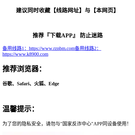
建议同时收藏【线路网址】与【本网页】
推荐『下载APP』 防止迷路
备用线路
1
：
https://www.rznbm.com
备用线路
2
：
https://www.k8900.com
推荐浏览器：
谷歌、Safari、火狐、Edge
温馨提示：
为了您的隐私安全，请勿与"国家反诈中心"APP同设备使用！