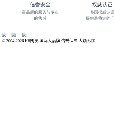
© 2004-
2026
K8凯发-国际大品牌 信誉保障 大额无忧